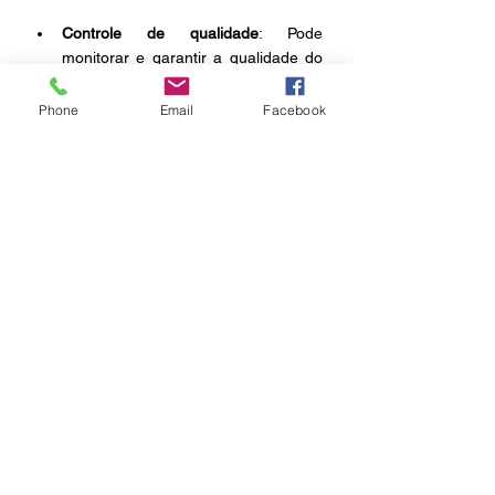
Controle de qualidade
: Pode 
monitorar e garantir a qualidade do 
trabalho físico que está realizando. 
Phone
Email
Facebook
Por fim, é esperado que ele esteja no 
mercado ainda no fim do ano de 2023, 
podendo assim facilitar muito as tarefas 