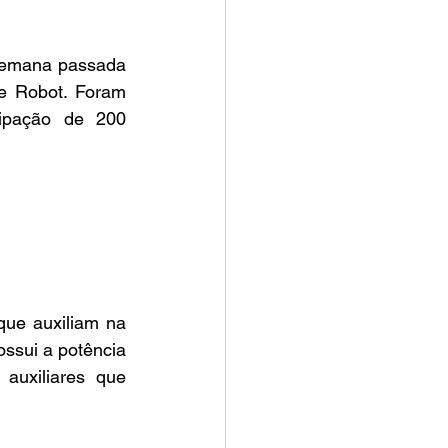
emana passada 
e Robot. Foram 
ipação de 200 
ue auxiliam na 
sui a potência 
uxiliares que 