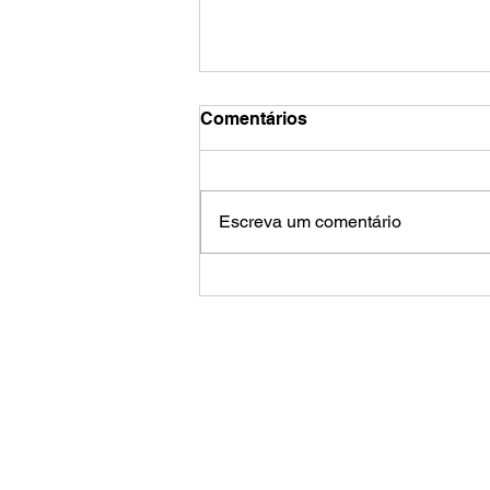
Comentários
Escreva um comentário
IC: Drummer Bot