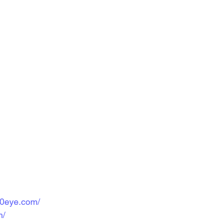
60eye.com/
m/