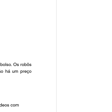
olso. Os robôs 
ão há um preço 
ídeos com 