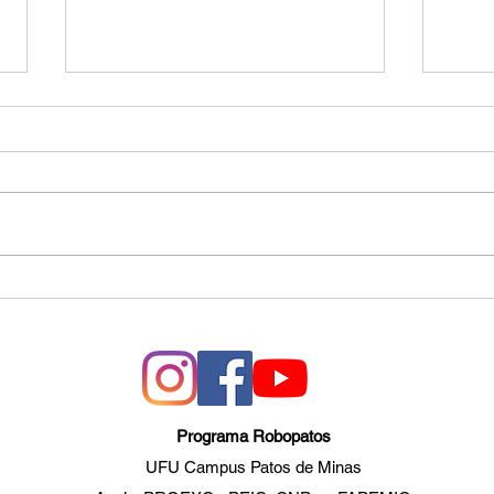
TCC: Sistema de
IC: 
Monitoramento e
Sist
Mapeamento por Robô
Infr
Móvel
para
Programa Robopatos
UFU Campus Patos de Minas