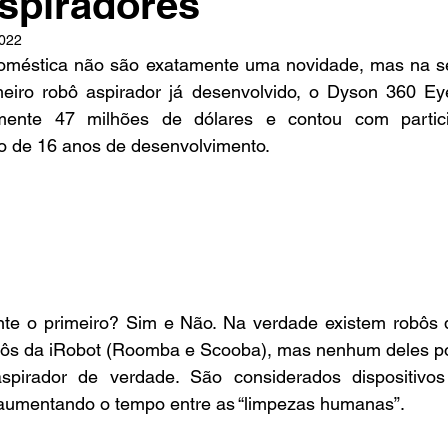
spiradores
2022
oméstica não são exatamente uma novidade, mas na s
meiro robô aspirador já desenvolvido, o Dyson 360 Ey
mente 47 milhões de dólares e contou com partic
o de 16 anos de desenvolvimento.
nte o primeiro? Sim e Não. Na verdade existem robôs q
ôs da iRobot (Roomba e Scooba), mas nenhum deles pos
irador de verdade. São considerados dispositivos a
 aumentando o tempo entre as “limpezas humanas”.