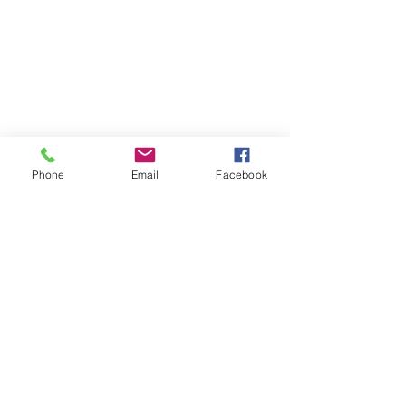
Phone
Email
Facebook
Programa Robopatos
UFU Campus Patos de Minas
Apoio: PROEXC - PEIC, CNPq e FAPEMIG
©2023 por Robopatos. Orgulhosamente criado com