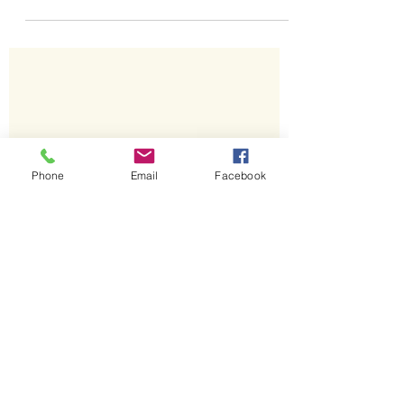
Ex: Orgulho Nerd – Patos de
Minas
Phone
Email
Facebook