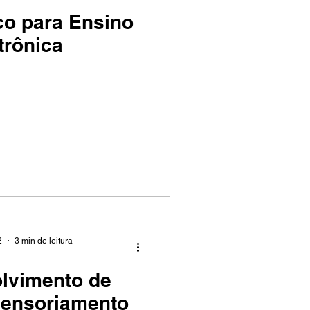
ico para Ensino
trônica
2
3 min de leitura
olvimento de
Sensoriamento