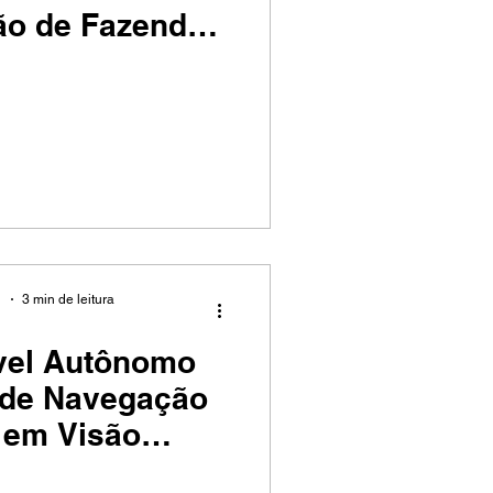
ão de Fazendas
icais
1
3 min de leitura
vel Autônomo
 de Navegação
 em Visão
acional