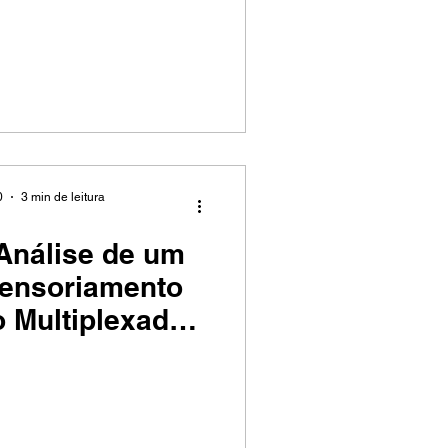
0
3 min de leitura
 Análise de um
Sensoriamento
o Multiplexado
mpetições