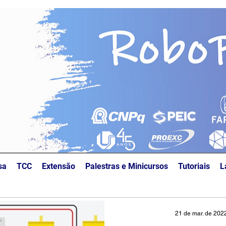
sa
TCC
Extensão
Palestras e Minicursos
Tutoriais
L
21 de mar. de 202