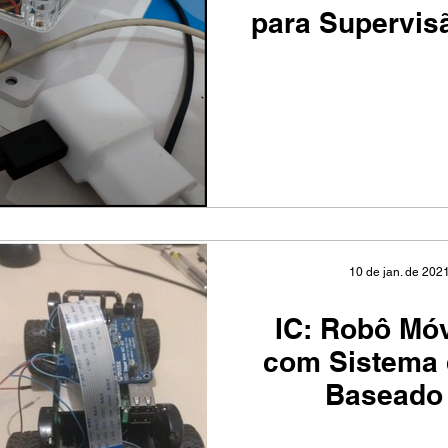
para Supervis
Vert
10 de jan. de 202
IC: Robô Mó
com Sistema
Baseado
Comput