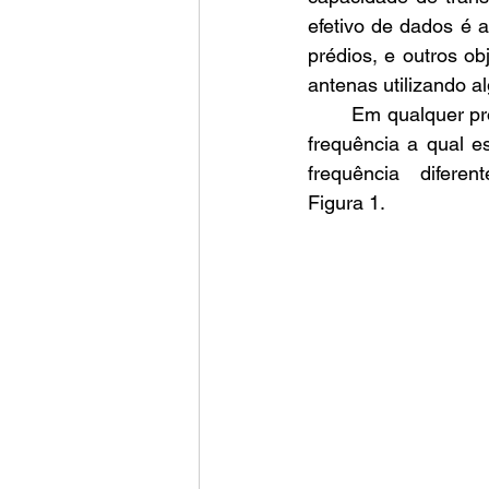
efetivo de dados é 
prédios, e outros o
antenas utilizando 
	Em qualquer projeto de antenas de microfita, e necessário que se  saiba previamente a 
frequência a qual e
frequência  difere
Figura 1.