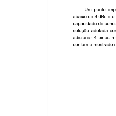
	Um ponto importante é que antenas de microfita geralmente operam com ganhos 
abaixo de 8 dBi, e o
capacidade de conce
solução adotada com
adicionar 4 pinos m
conforme mostrado na