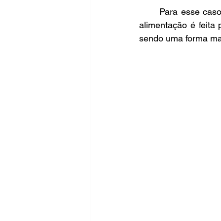
	Para esse caso, foi projetada uma antena na faixa de 3,5 GHz e formato retangular. A 
alimentação é feita
sendo uma forma mai