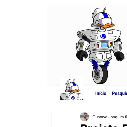
Início
Pesqui
Gustavo Joaquim
9