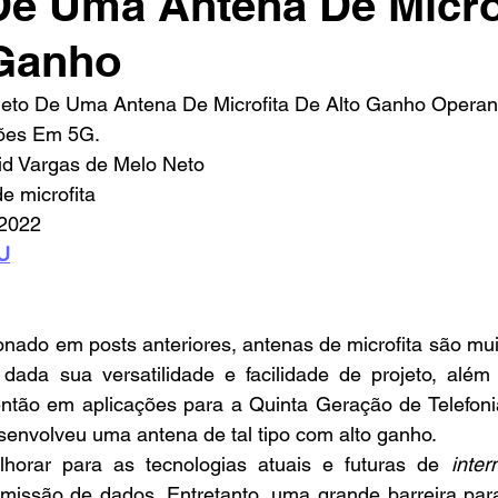
De Uma Antena De Micro
 Ganho
jeto De Uma Antena De Microfita De Alto Ganho Opera
ões Em 5G.
id Vargas de Melo Neto
e microfita
 2022 
FU
 dada sua versatilidade e facilidade de projeto, alé
ntão em aplicações para a Quinta Geração de Telefonia
senvolveu uma antena de tal tipo com alto ganho.
lhorar para as tecnologias atuais e futuras de 
inter
missão de dados. Entretanto, uma grande barreira para