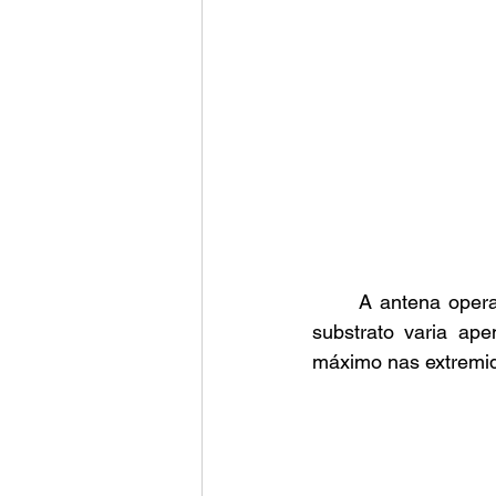
	A antena opera no modo TM100, o que significa que o campo elétrico propagado no 
substrato varia ap
máximo nas extremi