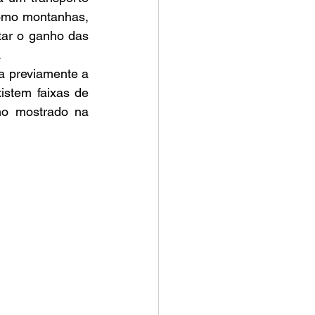
omo montanhas, 
tar o ganho das 
.
stem faixas de 
mo mostrado na 