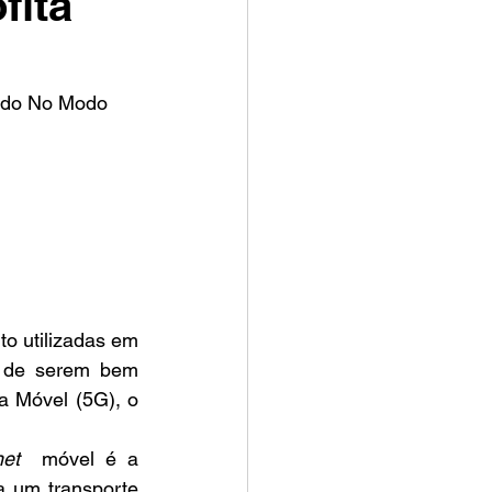
fita
ndo No Modo 
m de serem bem 
 Móvel (5G), o 
net
  móvel é a 
 um transporte 