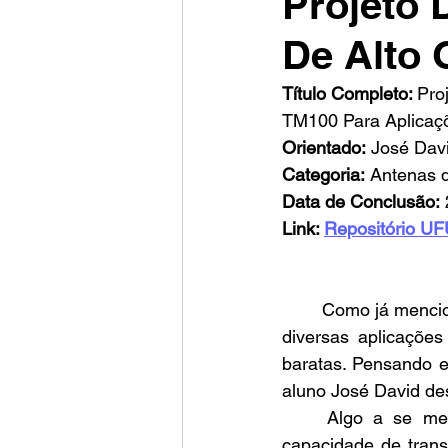
Projeto 
De Alto
Título Completo: 
Pro
TM100 Para Aplicaç
Orientado:
 José Dav
Categoria:
 Antenas d
Data de Conclusão:
Link: 
Repositório U
	Como já mencionado em posts anteriores, antenas de microfita são muito utilizadas em 
diversas aplicações
baratas. Pensando e
aluno José David de
	Algo a se me
capacidade de trans