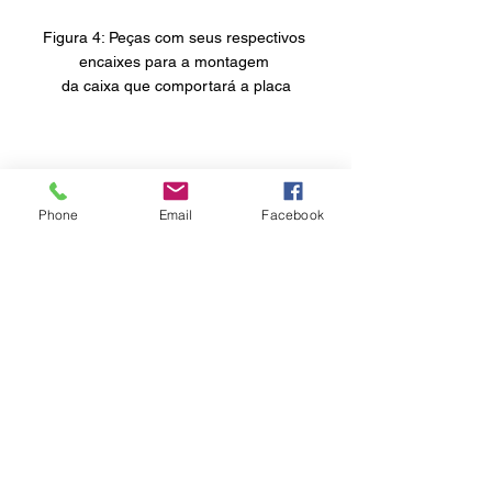
Figura 4: Peças com seus respectivos 
encaixes para a montagem 
da caixa que comportará a placa
Phone
Email
Facebook
	O resultado do trabalho poderá 
servir de ideia para outros pesquisadores 
e, a princípio, o projeto atende a testes 
simples com roedores em ambientes não 
controlados. Por isso, adaptações futuras 
serão realizadas para que a esteira não 
ofereça riscos de contaminação. A 
validação dos dados e o comportamento 