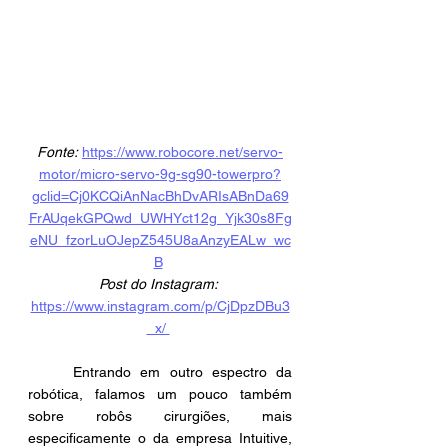
Fonte:
https://www.robocore.net/servo-
motor/micro-servo-9g-sg90-towerpro?
gclid=Cj0KCQiAnNacBhDvARIsABnDa69
FrAUqekGPQwd_UWHYct12g_Yjk30s8Fg
eNU_fzorLuOJepZ545U8aAnzyEALw_wc
B
Post do Instagram:
https://www.instagram.com/p/CjDpzDBu3
_x/ 
	Entrando em outro espectro da 
robótica, falamos um pouco também 
sobre robôs cirurgiões, mais 
especificamente o da empresa Intuitive, 