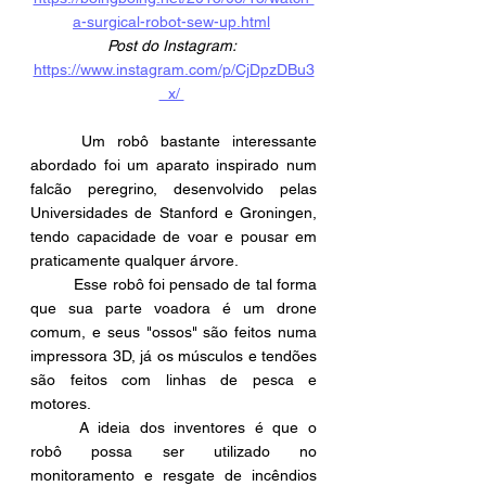
a-surgical-robot-sew-up.html
Post do Instagram:
https://www.instagram.com/p/CjDpzDBu3
_x/ 
	Um robô bastante interessante 
abordado foi um aparato inspirado num 
falcão peregrino, desenvolvido pelas 
Universidades de Stanford e Groningen, 
tendo capacidade de voar e pousar em 
praticamente qualquer árvore. 
	Esse robô foi pensado de tal forma 
que sua parte voadora é um drone 
comum, e seus "ossos" são feitos numa 
impressora 3D, já os músculos e tendões 
são feitos com linhas de pesca e 
motores.
	A ideia dos inventores é que o 
robô possa ser utilizado no 
monitoramento e resgate de incêndios 