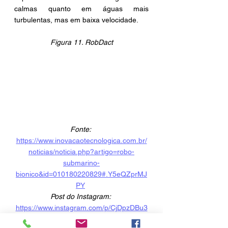
calmas quanto em águas mais 
turbulentas, mas em baixa velocidade.
Figura 11. RobDact
Fonte: 
https://www.inovacaotecnologica.com.br/
noticias/noticia.php?artigo=robo-
submarino-
bionico&id=010180220829#.Y5eQZprMJ
PY
Post do Instagram:
https://www.instagram.com/p/CjDpzDBu3
_x/ 