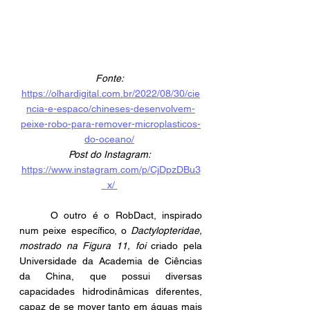
Fonte: 
https://olhardigital.com.br/2022/08/30/cie
ncia-e-espaco/chineses-desenvolvem-
peixe-robo-para-remover-microplasticos-
do-oceano/
Post do Instagram:
https://www.instagram.com/p/CjDpzDBu3
_x/ 
	O outro é o 
RobDact,
inspirado 
num peixe específico, o 
Dactylopteridae, 
mostrado na Figura 11, foi 
criado pela 
Universidade da Academia de Ciências 
da China, que possui diversas 
capacidades hidrodinâmicas diferentes, 
capaz de se mover tanto em águas mais 