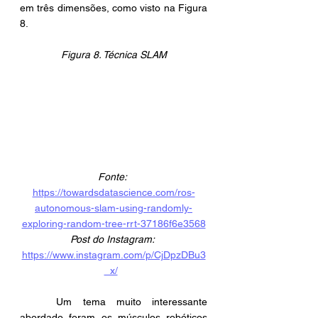
em três dimensões, como visto na Figura 
8.
Figura 8. Técnica SLAM
Fonte: 
https://towardsdatascience.com/ros-
autonomous-slam-using-randomly-
exploring-random-tree-rrt-37186f6e3568
Post do Instagram:
https://www.instagram.com/p/CjDpzDBu3
_x/
	Um tema muito interessante 
abordado foram os músculos robóticos 